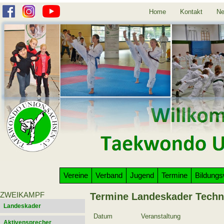
Home
Kontakt
Ne
Vereine
Verband
Jugend
Termine
Bildung
ZWEIKAMPF
Termine Landeskader Techn
Landeskader
Datum
Veranstaltung
Aktivensprecher