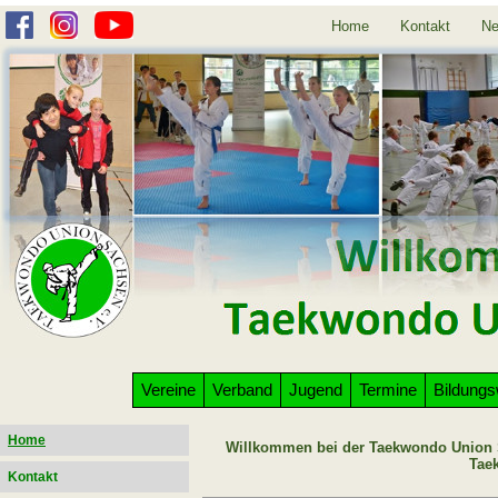
Home
Kontakt
Ne
Vereine
Verband
Jugend
Termine
Bildung
Home
Willkommen bei der Taekwondo Union S
Tae
Kontakt