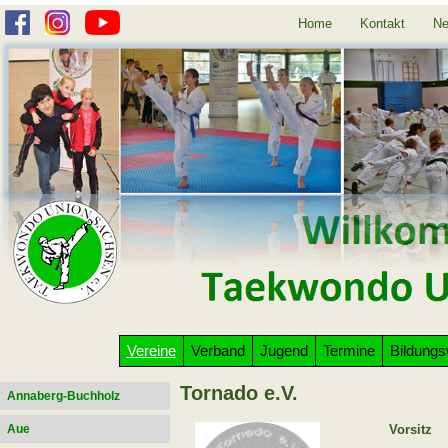
Home
Kontakt
Ne
Vereine
Verband
Jugend
Termine
Bildung
Tornado e.V.
Annaberg-Buchholz
Aue
Vorsitz