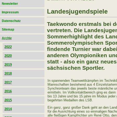
Newsletter
Landesjugendspiele
Impressum
Datenschutz
Taekwondo erstmals bei d
vertreten. Die Landesjuge
Sitemap
Sommerhighlight des Lan
Archiv
Sommerolympischen Sportar
2022
findende Turnier war dabe
anderen Olympioniken und
2020
statt - also ein ganz neue
2019
sächsischen Sportler.
2018
In spannenden Teamwettkämpfen im Technikb
2017
Mannschaften bestehend aus 4 Einzelstarter
Synchronteam das jeweils beste männliche u
2016
ermitteln. Im Vollkontaktbereich ging es dan
bis 13 Jahre und bis 15 jahre im Modus jeder
begehrten Medaillen des LSB.
2015
Ein ganz, ganz großer Dank geht an den Lan
2014
für die Ausrichtung eines so einmaligen Nach
alle fleißigen Kampfrichter um René Otto, de