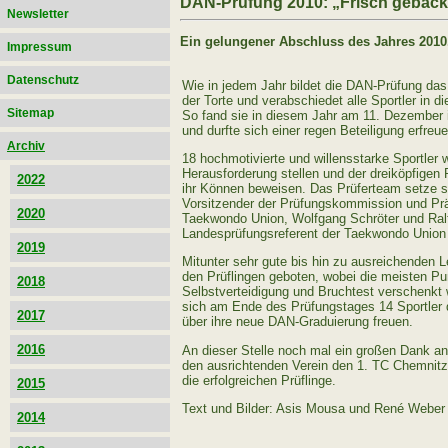
DAN-Prüfung 2010: „Frisch geback
Newsletter
Ein gelungener Abschluss des Jahres 2010
Impressum
Datenschutz
Wie in jedem Jahr bildet die DAN-Prüfung d
der Torte und verabschiedet alle Sportler in d
Sitemap
So fand sie in diesem Jahr am 11. Dezember i
und durfte sich einer regen Beteiligung erfreue
Archiv
18 hochmotivierte und willensstarke Sportler w
Herausforderung stellen und der dreiköpfige
2022
ihr Können beweisen. Das Prüferteam setze s
Vorsitzender der Prüfungskommission und Pr
2020
Taekwondo Union, Wolfgang Schröter und Ralf
Landesprüfungsreferent der Taekwondo Uni
2019
Mitunter sehr gute bis hin zu ausreichenden 
den Prüflingen geboten, wobei die meisten Pun
2018
Selbstverteidigung und Bruchtest verschenkt
sich am Ende des Prüfungstages 14 Sportler 
2017
über ihre neue DAN-Graduierung freuen.
2016
An dieser Stelle noch mal ein großen Dank an 
den ausrichtenden Verein den 1. TC Chemnit
die erfolgreichen Prüflinge.
2015
Text und Bilder: Asis Mousa und René Weber
2014