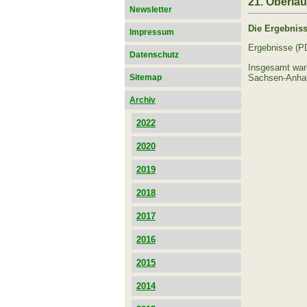
21. Oberla
Newsletter
Die Ergebnisse
Impressum
Ergebnisse (P
Datenschutz
Insgesamt ware
Sachsen-Anhal
Sitemap
Archiv
2022
2020
2019
2018
2017
2016
2015
2014